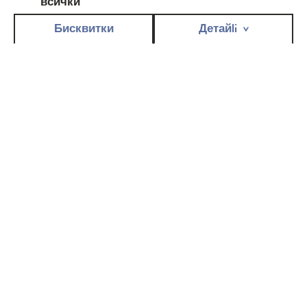
всички
Бисквитки
Детайli
BELLA PANTY
LIGHT
Незабележими и дискретни при носене, ултра тънките
превръзки прилягат перфектно към всеки тип бельо.