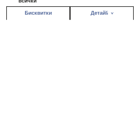
всички
Бисквитки
Детайli
Ежедневни превръзки за
тийнейджърки
ЕЖЕДНЕВНИ
ПРЕВРЪЗКИ
BELLA FOR
TEENS RELAX
Ултра тънките ежедневни превръзки Bella For Teens са
увереност и дискретност за младите жени. Покрити с
мек слой от нетъкан текстил Extra Soft, те гарантират
усещане за свежест за дълго време.
Специалната